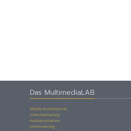
Das MultimediaLAB
Mobile Studiotechnik
Interviewtraining
Audioproduktion
Livestreaming