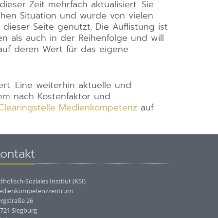
ser Zeit mehrfach aktualisiert. Sie
chen Situation und wurde von vielen
ieser Seite genutzt. Die Auflistung ist
 als auch in der Reihenfolge und will
auf deren Wert für das eigene
ert. Eine weiterhin aktuelle und
dem nach Kostenfaktor und
Clearingstelle Medienkompetenz
auf
ontakt
tholisch-Soziales Institut (KSI)
edienkompetenzzentrum
rgstraße 26
721 Siegburg