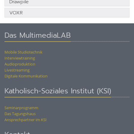
Drawpile
VOXR
Das MultimediaLAB
Mobile Studiotechnik
Interviewtraining
Audioproduktion
Livestreaming
Digitale Kommunikation
Katholisch-Soziales Institut (KSI)
Seminarprogramm
Das Tagungshaus
Ansprechpartner im KSI