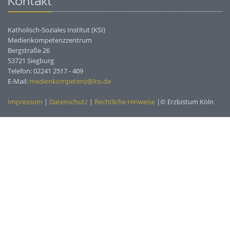
Kontakt
Katholisch-Soziales Institut (KSI)
Medienkompetenzzentrum
Bergstraße 26
53721 Siegburg
Telefon: 02241 2517 - 409
E-Mail:
medienkompetenz@ksi.de
Impressum
|
Datenschutz
|
Rechtliche Hinweise
|© Erzbistum Köln