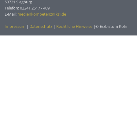
53721 Siegburg
Telefon: 02241 2517 - 409
E-Mail:
medienkompetenz@ksi.de
Impressum
|
Datenschutz
|
Rechtliche Hinweise
|© Erzbistum Köln