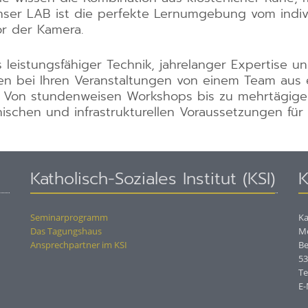
Unser LAB ist die perfekte Lernumgebung vom indiv
r der Kamera.
 leistungsfähiger Technik, jahrelanger Expertise u
n bei Ihren Veranstaltungen von einem Team aus er
n. Von stundenweisen Workshops bis zu mehrtägige
schen und infrastrukturellen Voraussetzungen für e
Katholisch-Soziales Institut (KSI)
K
Seminarprogramm
Ka
Das Tagungshaus
M
Ansprechpartner im KSI
Be
53
Te
E-