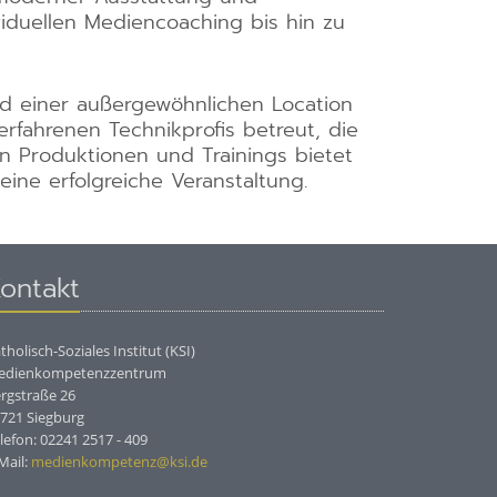
iduellen Mediencoaching bis hin zu
nd einer außergewöhnlichen Location
fahrenen Technikprofis betreut, die
n Produktionen und Trainings bietet
ine erfolgreiche Veranstaltung.
ontakt
tholisch-Soziales Institut (KSI)
edienkompetenzzentrum
rgstraße 26
721 Siegburg
lefon: 02241 2517 - 409
Mail:
medienkompetenz@ksi.de