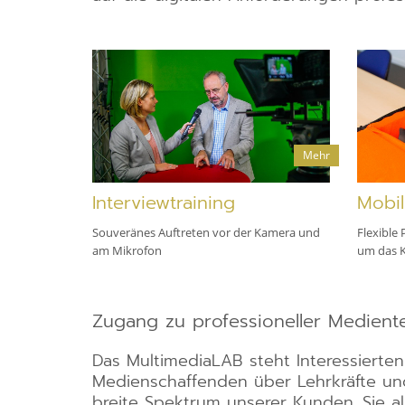
Mehr
Interviewtraining
Mobil
Souveränes Auftreten vor der Kamera und
Flexible
am Mikrofon
um das K
Zugang zu professioneller Medient
Das MultimediaLAB steht Interessierten
Medienschaffenden über Lehrkräfte und
breite Spektrum unserer Kunden. Sie a